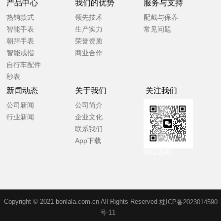
产品中心
我们的优势
服务与支持
热销款式
领先技术
配戴与保养
智能手表
生产实力
常见问题
朝拜手表
荣誉资质
智能戒指
商业合作
自行车配件
秒表
计步器
新闻动态
关于我们
关注我们
蓝牙心率带
公司新闻
公司简介
电子口哨
行业新闻
企业文化
联系我们
App下载
微信咨询
Copyright © 2021 bonlala.com.cn All Rights Reserved
桂ICP备2023014590
号-11