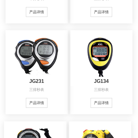
产品详情
产品详情
JG231
JG134
三排秒表
三排秒表
产品详情
产品详情